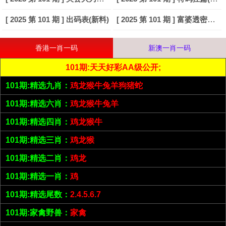
[ 2025 第 101 期 ] 出码表(新料)
[ 2025 第 101 期 ] 富婆透密数(新料)
香港一肖一码
新澳一肖一码
101期:天天好彩AA级公开;
101期:精选九肖：
鸡龙猴牛兔羊狗猪蛇
101期:精选六肖：
鸡龙猴牛兔羊
101期:精选四肖：
鸡龙猴牛
101期:精选三肖：
鸡龙猴
101期:精选二肖：
鸡龙
101期:精选一肖：
鸡
101期:精选尾数：
2.4.5.6.7
101期:家禽野兽：
家禽