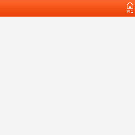
全站标签云
首页