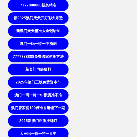
7777888888新奥精准
新2025澳门天天开好彩大乐透
新澳门天天精准大全谜语Ai
澳门一码一特一中预测
7777788888免费管家使用方法
新奥门内部猛料
2025年澳门正版免费资本车
澳门一码一特一中预测准不准
澳门管家婆100精准香港谜下一期
2025新澳门正版挂牌灯
大三巴一肖一特一肖中