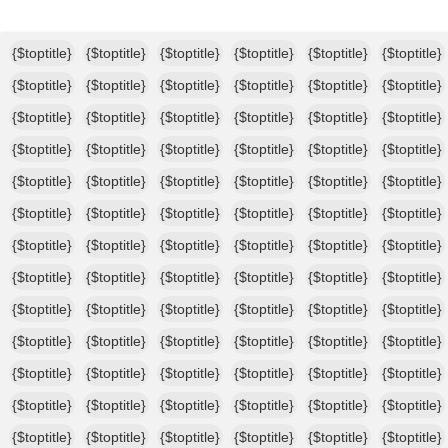
{$toptitle}
{$toptitle}
{$toptitle}
{$toptitle}
{$toptitle}
{$toptitle}
{$toptitle}
{$toptitle}
{$toptitle}
{$toptitle}
{$toptitle}
{$toptitle}
{$toptitle}
{$toptitle}
{$toptitle}
{$toptitle}
{$toptitle}
{$toptitle}
{$toptitle}
{$toptitle}
{$toptitle}
{$toptitle}
{$toptitle}
{$toptitle}
{$toptitle}
{$toptitle}
{$toptitle}
{$toptitle}
{$toptitle}
{$toptitle}
{$toptitle}
{$toptitle}
{$toptitle}
{$toptitle}
{$toptitle}
{$toptitle}
{$toptitle}
{$toptitle}
{$toptitle}
{$toptitle}
{$toptitle}
{$toptitle}
{$toptitle}
{$toptitle}
{$toptitle}
{$toptitle}
{$toptitle}
{$toptitle}
{$toptitle}
{$toptitle}
{$toptitle}
{$toptitle}
{$toptitle}
{$toptitle}
{$toptitle}
{$toptitle}
{$toptitle}
{$toptitle}
{$toptitle}
{$toptitle}
{$toptitle}
{$toptitle}
{$toptitle}
{$toptitle}
{$toptitle}
{$toptitle}
{$toptitle}
{$toptitle}
{$toptitle}
{$toptitle}
{$toptitle}
{$toptitle}
{$toptitle}
{$toptitle}
{$toptitle}
{$toptitle}
{$toptitle}
{$toptitle}