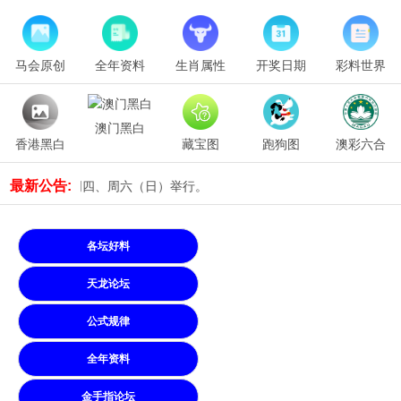
马会原创
全年资料
生肖属性
开奖日期
彩料世界
澳门黑白
香港黑白
藏宝图
跑狗图
澳彩六合
最新公告:
、周四、周六（日）举行。
各坛好料
天龙论坛
公式规律
全年资料
金手指论坛