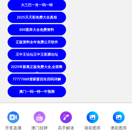
大三巴一肖一码一特
2025天天彩免费大全真相
800图库大全免费资料
正版资料全年免费公开软件
王中王论坛王中王彩票论坛
2025年新奥正版免费大全,全面释
义
77777888管家婆四肖四码详解
澳门一码一特一中预测
开奖直播
澳门挂牌
高手解迷
港彩图库
澳彩图库