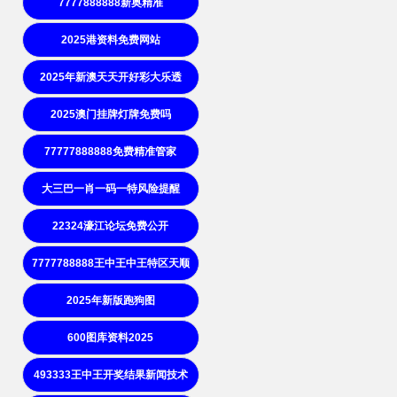
7777888888新奥精准
2025港资料免费网站
2025年新澳天天开好彩大乐透
2025澳门挂牌灯牌免费吗
77777888888免费精准管家
大三巴一肖一码一特风险提醒
22324濠江论坛免费公开
7777788888王中王中王特区天顺
2025年新版跑狗图
600图库资料2025
493333王中王开奖结果新闻技术