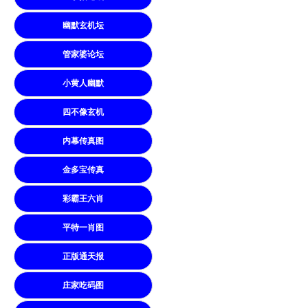
幽默玄机坛
管家婆论坛
小黄人幽默
四不像玄机
内幕传真图
金多宝传真
彩霸王六肖
平特一肖图
正版通天报
庄家吃码图