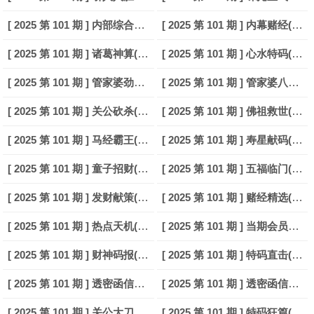
[ 2025 第 101 期 ] 内部综合资料(特准)
[ 2025 第 101 期 ] 内幕赌经(特准)
[ 2025 第 101 期 ] 诸葛神算(特准)
[ 2025 第 101 期 ] 心水特码(特准)
[ 2025 第 101 期 ] 管家婆劲料版(另)
[ 2025 第 101 期 ] 管家婆八肖版(另)
[ 2025 第 101 期 ] 关公砍杀(特准)
[ 2025 第 101 期 ] 佛祖救世(特准)
[ 2025 第 101 期 ] 马经霸王(特准)
[ 2025 第 101 期 ] 寿星献码(特准)
[ 2025 第 101 期 ] 童子招财(特准)
[ 2025 第 101 期 ] 五福临门(特准)
[ 2025 第 101 期 ] 发财献策(特准)
[ 2025 第 101 期 ] 赌经精选(特准)
[ 2025 第 101 期 ] 热点天机(特准)
[ 2025 第 101 期 ] 当期会员资料图(新料)
[ 2025 第 101 期 ] 财神码报(新料)
[ 2025 第 101 期 ] 特码直击(新料)
[ 2025 第 101 期 ] 透密函信封来料b(新料)
[ 2025 第 101 期 ] 透密函信封来料a(新料)
[ 2025 第 101 期 ] 关公大刀令(新料)
[ 2025 第 101 期 ] 特码狂篇(新料)