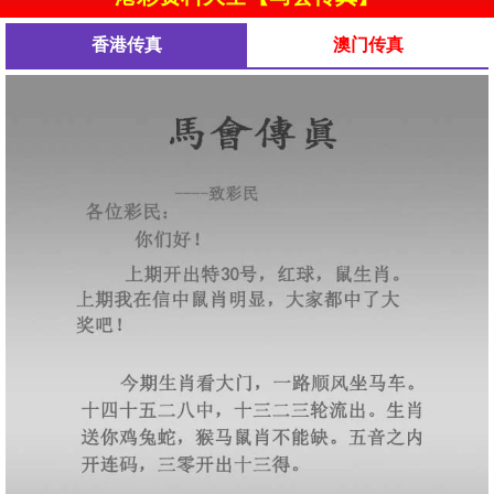
香港传真
澳门传真