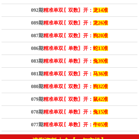
092期
精准单双〖双数〗开：
龙14准
089期
精准单双〖双数〗开：
龙26准
087期
精准单双〖双数〗开：
狗20准
086期
精准单双〖单数〗开：
蛇13准
083期
精准单双〖单数〗开：
兔39准
081期
精准单双〖双数〗开：
马36准
080期
精准单双〖双数〗开：
狗32准
079期
精准单双〖双数〗开：
鼠42准
078期
精准单双〖单数〗开：
兔15准
077期
精准单双〖单数〗开：
牛05准