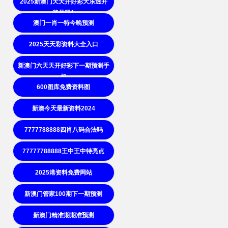
2025新澳门天天开好彩大乐透开
奖号码1
澳门一肖一特今晚预测
2025天天彩资料大全入口
新澳门六天天开好彩下一期预测手
机
600图库免费资料图
新澳今天最新资料2024
7777788888四肖八码合法吗
77777788888王中王中特亮点
2025港资料免费网站
新澳门管家100期下一期预测
新澳门精准期期准预测